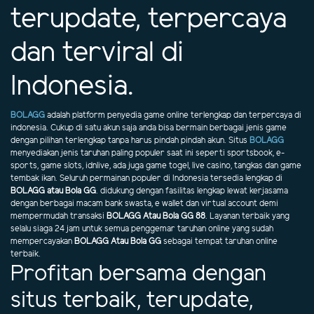
terupdate, terpercaya
dan terviral di
Indonesia.
BOLAGG
adalah platform penyedia game online terlengkap dan terpercaya di
indonesia. Cukup di satu akun saja anda bisa bermain berbagai jenis game
dengan pilihan terlengkap tanpa harus pindah pindah akun. Situs
BOLAGG
menyediakan jenis taruhan paling populer saat ini seperti sportsbook, e-
sports, game slots, idnlive, ada juga game togel, live casino, tangkas dan game
tembak ikan. Seluruh permainan populer di Indonesia tersedia lengkap di
BOLAGG atau Bola GG
. didukung dengan fasilitas lengkap lewat kerjasama
dengan berbagai macam bank swasta, e wallet dan virtual account demi
mempermudah transaksi
BOLAGG Atau Bola GG 88
. Layanan terbaik yang
selalu siaga 24 jam untuk semua penggemar taruhan online yang sudah
mempercayakan
BOLAGG Atau Bola GG
sebagai tempat taruhan online
terbaik.
Profitan bersama dengan
situs terbaik, terupdate,