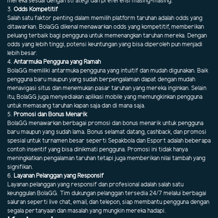
mereka sesuai dengan strategi dan preferensi masing-masing.
3.
Odds Kompetitif
Salah satu faktor penting dalam memilih platform taruhan adalah odds yang
ditawarkan. BolaGG dikenal menawarkan odds yang kompetitif, memberikan
peluang terbaik bagi pengguna untuk memenangkan taruhan mereka. Dengan
odds yang lebih tinggi, potensi keuntungan yang bisa diperoleh pun menjadi
lebih besar.
4.
Antarmuka Pengguna yang Ramah
BolaGG memiliki antarmuka pengguna yang intuitif dan mudah digunakan. Baik
pengguna baru maupun yang sudah berpengalaman dapat dengan mudah
menavigasi situs dan menemukan pasar taruhan yang mereka inginkan. Selain
itu, BolaGG juga menyediakan aplikasi mobile yang memungkinkan pengguna
untuk memasang taruhan kapan saja dan di mana saja.
5.
Promosi dan Bonus Menarik
BolaGG menawarkan berbagai promosi dan bonus menarik untuk pengguna
baru maupun yang sudah lama. Bonus selamat datang, cashback, dan promosi
spesial untuk turnamen besar seperti Sepakbola dan Esport adalah beberapa
contoh insentif yang bisa dinikmati pengguna. Promosi ini tidak hanya
meningkatkan pengalaman taruhan tetapi juga memberikan nilai tambah yang
signifikan.
6.
Layanan Pelanggan yang Responsif
Layanan pelanggan yang responsif dan profesional adalah salah satu
keunggulan BolaGG. Tim dukungan pelanggan tersedia 24/7 melalui berbagai
saluran seperti live chat, email, dan telepon, siap membantu pengguna dengan
segala pertanyaan dan masalah yang mungkin mereka hadapi.