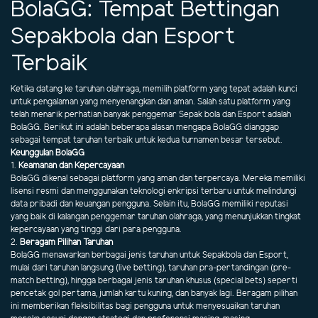
BolaGG: Tempat Bettingan
Sepakbola dan Esport
Terbaik
Ketika datang ke taruhan olahraga, memilih platform yang tepat adalah kunci
untuk pengalaman yang menyenangkan dan aman. Salah satu platform yang
telah menarik perhatian banyak penggemar Sepak bola dan Esport adalah
BolaGG. Berikut ini adalah beberapa alasan mengapa BolaGG dianggap
sebagai tempat taruhan terbaik untuk kedua turnamen besar tersebut.
Keunggulan BolaGG
1.
Keamanan dan Kepercayaan
BolaGG dikenal sebagai platform yang aman dan terpercaya. Mereka memiliki
lisensi resmi dan menggunakan teknologi enkripsi terbaru untuk melindungi
data pribadi dan keuangan pengguna. Selain itu, BolaGG memiliki reputasi
yang baik di kalangan penggemar taruhan olahraga, yang menunjukkan tingkat
kepercayaan yang tinggi dari para pengguna.
2.
Beragam Pilihan Taruhan
BolaGG menawarkan berbagai jenis taruhan untuk Sepakbola dan Esport,
mulai dari taruhan langsung (live betting), taruhan pra-pertandingan (pre-
match betting), hingga berbagai jenis taruhan khusus (special bets) seperti
pencetak gol pertama, jumlah kartu kuning, dan banyak lagi. Beragam pilihan
ini memberikan fleksibilitas bagi pengguna untuk menyesuaikan taruhan