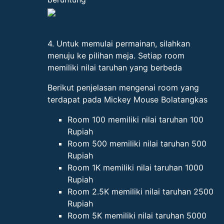
4. Untuk memulai permainan, silahkan
menuju ke pilihan meja. Setiap room
memiliki nilai taruhan yang berbeda
Berikut penjelasan mengenai room yang
terdapat pada Mickey Mouse Bolatangkas
Room 100 memiliki nilai taruhan 100
Rupiah
Room 500 memiliki nilai taruhan 500
Rupiah
Room 1K memiliki nilai taruhan 1000
Rupiah
Room 2.5K memiliki nilai taruhan 2500
Rupiah
Room 5K memiliki nilai taruhan 5000