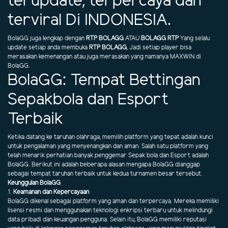
terupdate, terpercaya dan
terviral Di INDONESIA.
BolaGG juga lengkap dengan
RTP BOLAGG
ATAU
BOLAGG RTP
Yang selalu
update setiap anda membuka
RTP BOLAGG
, Jadi setiap player bisa
merasakan kemenangan atau juga merasakan yang namanya MAXWIN di
BolaGG.
BolaGG: Tempat Bettingan
Sepakbola dan Esport
Terbaik
Ketika datang ke taruhan olahraga, memilih platform yang tepat adalah kunci
untuk pengalaman yang menyenangkan dan aman. Salah satu platform yang
telah menarik perhatian banyak penggemar Sepak bola dan Esport adalah
BolaGG. Berikut ini adalah beberapa alasan mengapa BolaGG dianggap
sebagai tempat taruhan terbaik untuk kedua turnamen besar tersebut.
Keunggulan BolaGG
1.
Keamanan dan Kepercayaan
BolaGG dikenal sebagai platform yang aman dan terpercaya. Mereka memiliki
lisensi resmi dan menggunakan teknologi enkripsi terbaru untuk melindungi
data pribadi dan keuangan pengguna. Selain itu, BolaGG memiliki reputasi