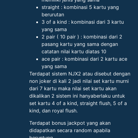
straight : kombinasi 5 kartu yang
berurutan
3 of a kind : kombinasi dari 3 kartu
yang sama
2 pair ( 10 pair ) : kombinasi dari 2
pasang kartu yang sama dengan
catatan nilai kartu diatas 10
ace pair : kombinasi dari 2 kartu ace
yang sama
Terdapat sistem NJX2 atau disebut dengan
non joker di kali 2 jadi nilai set kartu murni
dari 7 kartu maka nilai set kartu akan
dikalikan 2 sistem ini hanyaberlaku untuk
set kartu 4 of a kind, straight flush, 5 of a
kind, dan royal flush.
Terdapat bonus jackpot yang akan
didapatkan secara random apabila
beruntung