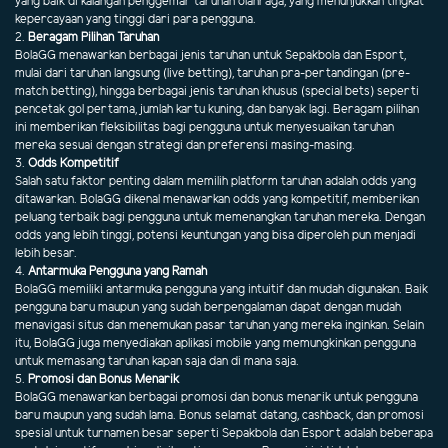
yang baik di kalangan penggemar taruhan olahraga, yang menunjukkan tingkat
kepercayaan yang tinggi dari para pengguna.
2.
Beragam Pilihan Taruhan
BolaGG menawarkan berbagai jenis taruhan untuk Sepakbola dan Esport,
mulai dari taruhan langsung (live betting), taruhan pra-pertandingan (pre-
match betting), hingga berbagai jenis taruhan khusus (special bets) seperti
pencetak gol pertama, jumlah kartu kuning, dan banyak lagi. Beragam pilihan
ini memberikan fleksibilitas bagi pengguna untuk menyesuaikan taruhan
mereka sesuai dengan strategi dan preferensi masing-masing.
3.
Odds Kompetitif
Salah satu faktor penting dalam memilih platform taruhan adalah odds yang
ditawarkan. BolaGG dikenal menawarkan odds yang kompetitif, memberikan
peluang terbaik bagi pengguna untuk memenangkan taruhan mereka. Dengan
odds yang lebih tinggi, potensi keuntungan yang bisa diperoleh pun menjadi
lebih besar.
4.
Antarmuka Pengguna yang Ramah
BolaGG memiliki antarmuka pengguna yang intuitif dan mudah digunakan. Baik
pengguna baru maupun yang sudah berpengalaman dapat dengan mudah
menavigasi situs dan menemukan pasar taruhan yang mereka inginkan. Selain
itu, BolaGG juga menyediakan aplikasi mobile yang memungkinkan pengguna
untuk memasang taruhan kapan saja dan di mana saja.
5.
Promosi dan Bonus Menarik
BolaGG menawarkan berbagai promosi dan bonus menarik untuk pengguna
baru maupun yang sudah lama. Bonus selamat datang, cashback, dan promosi
spesial untuk turnamen besar seperti Sepakbola dan Esport adalah beberapa