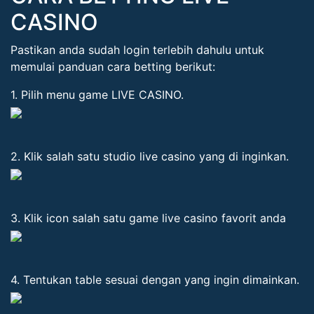
CASINO
Pastikan anda sudah login terlebih dahulu untuk
memulai panduan cara betting berikut:
1. Pilih menu game LIVE CASINO.
2. Klik salah satu studio live casino yang di inginkan.
3. Klik icon salah satu game live casino favorit anda
4. Tentukan table sesuai dengan yang ingin dimainkan.