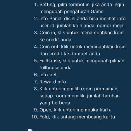
Setting, pilih tombol ini jika anda ingin
mengubah pengaturan Game
Info Panel, disini anda bisa melihat info
user id, jumlah koin anda, nomor meja.
Coin in, klik untuk menambahkan koin
ke credit anda
Coin out, klik untuk memindahkan koin
dari credit ke dompet anda
Fullhouse, klik untuk mengubah pilihan
fullhouse anda
Info bet
Reward info
Klik untuk memilih room permainan,
setiap room memiliki jumlah taruhan
yang berbeda
Open, klik untuk membuka kartu
Fold, klik untung membuang kartu