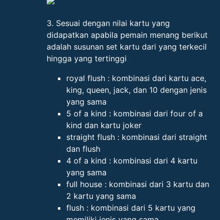
3. Sesuai dengan nilai kartu yang
didapatkan apabila pemain menang berikut
adalah susunan set kartu dari yang terkecil
hingga yang tertinggi
royal flush : kombinasi dari kartu ace,
king, queen, jack, dan 10 dengan jenis
yang sama
5 of a kind : kombinasi dari four of a
kind dan kartu joker
straight flush : kombinasi dari straight
dan flush
4 of a kind : kombinasi dari 4 kartu
yang sama
full house : kombinasi dari 3 kartu dan
2 kartu yang sama
flush : kombinasi dari 5 kartu yang
memiliki jenis yang sama